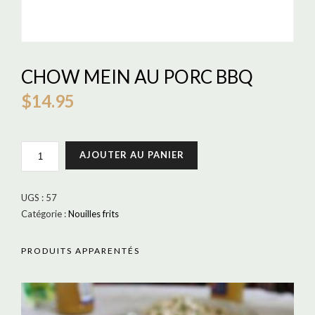
CHOW MEIN AU PORC BBQ
$
14.95
QUANTITÉ
AJOUTER AU PANIER
DE
CHOW
MEIN
UGS :
57
AU
Catégorie :
Nouilles frits
PORC
BBQ
PRODUITS APPARENTÉS