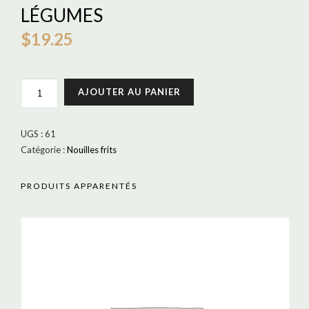
LÉGUMES
$
19.25
QUANTITÉ
AJOUTER AU PANIER
DE
NOUILLES
FRITS
UGS :
61
AVEC
Catégorie :
Nouilles frits
LÉGUMES
PRODUITS APPARENTÉS