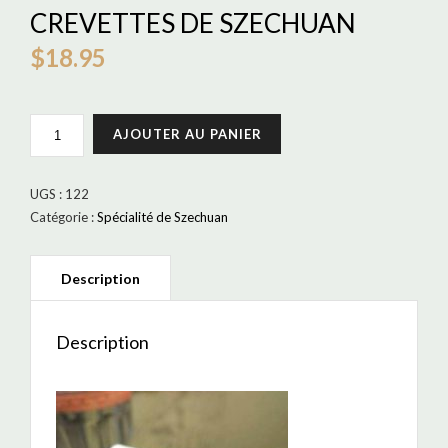
CREVETTES DE SZECHUAN
$
18.95
QUANTITÉ
AJOUTER AU PANIER
DE
CREVETTES
DE
UGS :
122
SZECHUAN
Catégorie :
Spécialité de Szechuan
Description