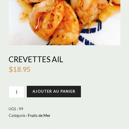
CREVETTES AIL
$
18.95
QUANTITÉ
AJOUTER AU PANIER
DE
CREVETTES
AIL
UGS :
99
Catégorie :
Fruits de Mer