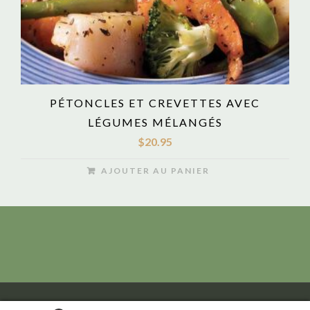
PÉTONCLES ET CREVETTES AVEC
LÉGUMES MÉLANGÉS
$
20.95
AJOUTER AU PANIER
© Copyright China Moon Gatineau, QC Tel:(819) 663-7710