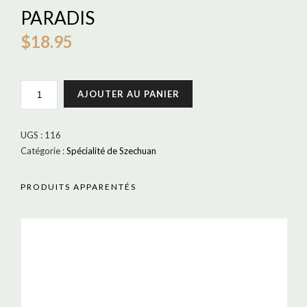
PARADIS
$
18.95
QUANTITÉ
AJOUTER AU PANIER
DE
BOEUF
CROUSTILLANTS
UGS :
116
PARADIS
Catégorie :
Spécialité de Szechuan
PRODUITS APPARENTÉS